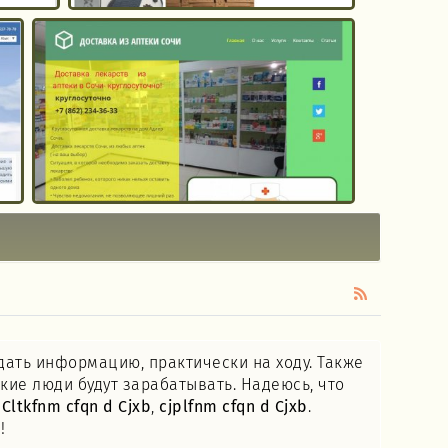
дать информацию, практически на ходу. Также
кие люди будут зарабатывать. Надеюсь, что
.
Cltkfnm cfqn d Cjxb
,
cjplfnm cfqn d Cjxb
.
!