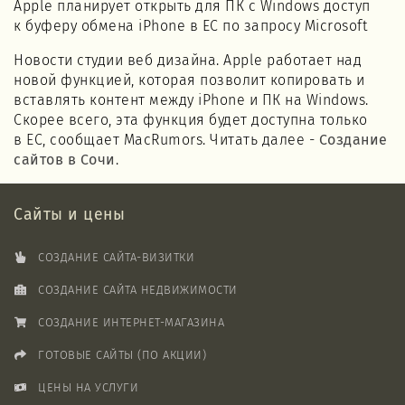
Apple планирует открыть для ПК с Windows доступ
к буферу обмена iPhone в ЕС по запросу Microsoft
Новости студии веб дизайна. Apple работает над
новой функцией, которая позволит копировать и
вставлять контент между iPhone и ПК на Windows.
Скорее всего, эта функция будет доступна только
в ЕС, сообщает MacRumors. Читать далее -
Создание
сайтов в Сочи
.
Сайты и цены
СОЗДАНИЕ САЙТА-ВИЗИТКИ
СОЗДАНИЕ САЙТА НЕДВИЖИМОСТИ
СОЗДАНИЕ ИНТЕРНЕТ-МАГАЗИНА
ГОТОВЫЕ САЙТЫ (ПО АКЦИИ)
ЦЕНЫ НА УСЛУГИ