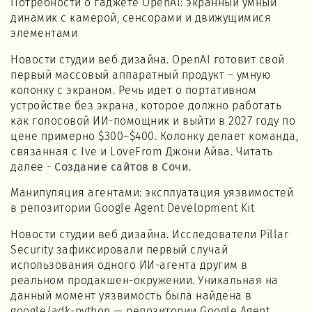
Потребности о гаджете OpenAI: экранный умный
динамик с камерой, сенсорами и движущимися
элементами
Новости студии веб дизайна. OpenAI готовит свой
первый массовый аппаратный продукт – умную
колонку с экраном. Речь идет о портативном
устройстве без экрана, которое должно работать
как голосовой ИИ-помощник и выйти в 2027 году по
цене примерно $300–$400. Колонку делает команда,
связанная с Ive и LoveFrom Джони Айва. Читать
далее -
Создание сайтов в Сочи
.
Манипуляция агентами: эксплуатация уязвимостей
в репозитории Google Agent Development Kit
Новости студии веб дизайна. Исследователи Pillar
Security зафиксировали первый случай
использования одного ИИ-агента другим в
реальном продакшен-окружении. Уникальная на
данный момент уязвимость была найдена в
google/adk-python — репозитории Google Agent