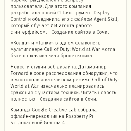
параметры дисплея по запросу
пользователя. Для этого компания
разработала новый CLI‑инструмент Display
Control и объединила его с файлом Agent Skill,
который обучает ИИ‑агента работе
с интерфейсом. -
Создание сайтов в Сочи
.
«Колда» и «Танки» в одном флаконе: в
мультиплеере Call of Duty: World at War могла
быть прокачиваемая бронетехника
Новости студии веб дизайна. Датамайнер
Forward в ходе расследования обнаружил, что
в многопользовательском режиме Call of Duty:
World at War изначально планировались
сражения с участием техники. Читать новость
полностью -
Создание сайтов в Сочи
.
Команда Google Creative Lab собрала
офлайн‑переводчик на Raspberry Pi
5 с локальной Gemma 4