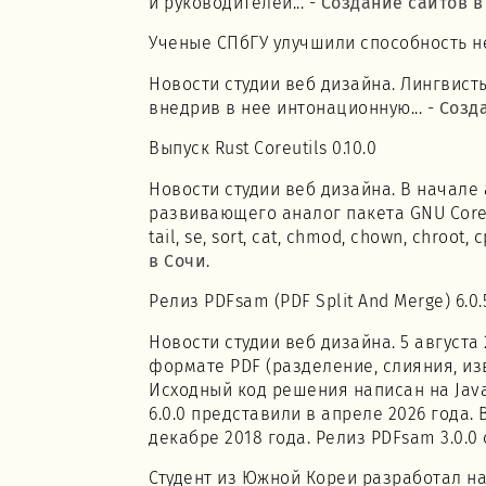
и руководителей... -
Создание сайтов в
Ученые СПбГУ улучшили способность н
Новости студии веб дизайна. Лингвист
внедрив в нее интонационную... -
Созд
Выпуск Rust Coreutils 0.10.0
Новости студии веб дизайна. В начале ав
развивающего аналог пакета GNU Coreuti
tail, se, sort, cat, chmod, chown, chroot, 
в Сочи
.
Релиз PDFsam (PDF Split And Merge) 6.0.
Новости студии веб дизайна. 5 август
формате PDF (разделение, слияния, изв
Исходный код решения написан на Java 
6.0.0 представили в апреле 2026 года.
декабре 2018 года. Релиз PDFsam 3.0.0
Студент из Южной Кореи разработал н