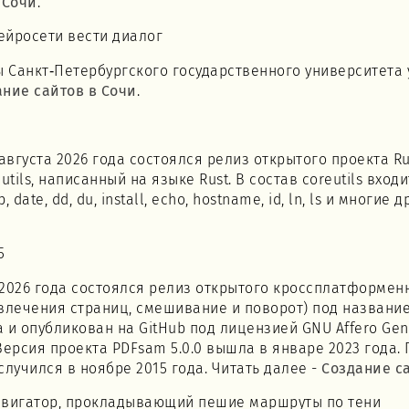
 Сочи
.
ейросети вести диалог
ы Санкт‑Петербургского государственного университета
ание сайтов в Сочи
.
густа 2026 года состоялся релиз открытого проекта Rust C
ls, написанный на языке Rust. В состав coreutils входит
cp, date, dd, du, install, echo, hostname, id, ln, ls и многие
5
а 2026 года состоялся релиз открытого кроссплатформен
лечения страниц, смешивание и поворот) под названием 
и опубликован на GitHub под лицензией GNU Affero Gener
 Версия проекта PDFsam 5.0.0 вышла в январе 2023 года.
 случился в ноябре 2015 года. Читать далее -
Создание с
авигатор, прокладывающий пешие маршруты по тени