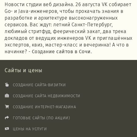
Новости студии веб дизайна. 26 августа VK собирает
Go- и Java-инженеров, чтобы прокачать знания в
разработке и архитектуре высоконагруженных
сервисов. Вас ждут: летний Санкт-Петербург,
любимый стритфуд, феерический закат, два трека
докладов от ведущих инженеров VK и приглашённых
экспертов, квиз, мастер-класс и вечеринка! А что в
начинке? -
Создание сайтов в Сочи
.
Сайты и цены
СОЗДАНИЕ САЙТА-ВИЗИТКИ
СОЗДАНИЕ САЙТА НЕДВИЖИМОСТИ
СОЗДАНИЕ ИНТЕРНЕТ-МАГАЗИНА
ГОТОВЫЕ САЙТЫ (ПО АКЦИИ)
ЦЕНЫ НА УСЛУГИ